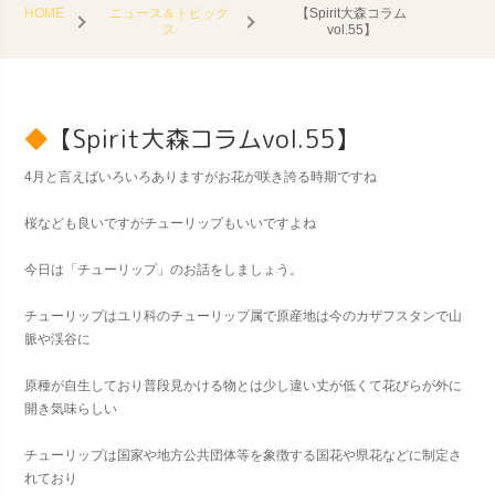
HOME
ニュース＆トピック
【Spirit大森コラム
ス
vol.55】
【Spirit大森コラムvol.55】
4月と言えばいろいろありますがお花が咲き誇る時期ですね
桜なども良いですがチューリップもいいですよね
今日は「チューリップ」のお話をしましょう。
チューリップはユリ科のチューリップ属で原産地は今のカザフスタンで山
脈や渓谷に
原種が自生しており普段見かける物とは少し違い丈が低くて花びらが外に
開き気味らしい
チューリップは国家や地方公共団体等を象徴する国花や県花などに制定さ
れており