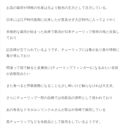
お花の栽培や球根の生産は元より観光の主力として注力している。
日本には江戸時代後期に伝来したが普及せず大正時代に入ってようやく
本格的な栽培が始まった由来で新潟が日本チューリップ発祥の地と自負し
ており
記念碑が立てられているようです。チューリップには毒があり葉や球根に
毒が潜んでおり
間違って指で触ると皮膚炎に(チューリップフィンガー)になるみたい名前
が必殺技みたい
また食べると呼吸困難になることも少し怖いけど触らなければ大丈夫。
さらにチューリップ一部の品種では化粧品の原料として使われており
あの有名なドモホルンリンクルさんが富山や長崎で栽培している
黒チューリップなどを化粧品として販売をしているようです。