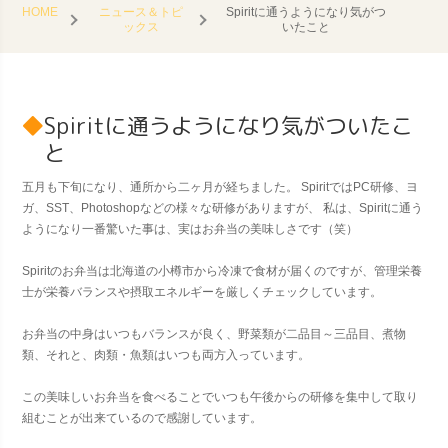
HOME
ニュース＆トピ
Spiritに通うようになり気がつ
ックス
いたこと
Spiritに通うようになり気がついたこ
と
五月も下旬になり、通所から二ヶ月が経ちました。 SpiritではPC研修、ヨ
ガ、SST、Photoshopなどの様々な研修がありますが、 私は、Spiritに通う
ようになり一番驚いた事は、実はお弁当の美味しさです（笑）
Spiritのお弁当は北海道の小樽市から冷凍で食材が届くのですが、管理栄養
士が栄養バランスや摂取エネルギーを厳しくチェックしています。
お弁当の中身はいつもバランスが良く、野菜類が二品目～三品目、煮物
類、それと、肉類・魚類はいつも両方入っています。
この美味しいお弁当を食べることでいつも午後からの研修を集中して取り
組むことが出来ているので感謝しています。