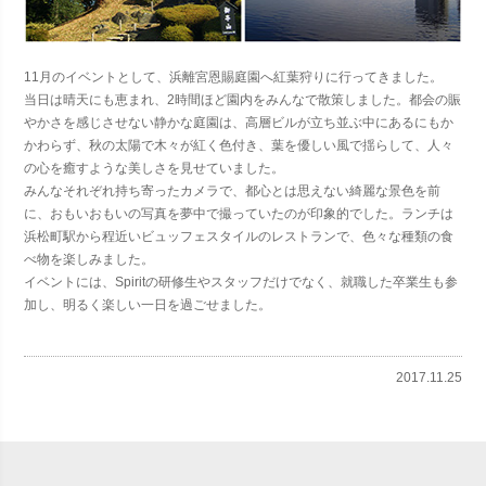
11月のイベントとして、浜離宮恩賜庭園へ紅葉狩りに行ってきました。
当日は晴天にも恵まれ、2時間ほど園内をみんなで散策しました。都会の賑
やかさを感じさせない静かな庭園は、高層ビルが立ち並ぶ中にあるにもか
かわらず、秋の太陽で木々が紅く色付き、葉を優しい風で揺らして、人々
の心を癒すような美しさを見せていました。
みんなそれぞれ持ち寄ったカメラで、都心とは思えない綺麗な景色を前
に、おもいおもいの写真を夢中で撮っていたのが印象的でした。ランチは
浜松町駅から程近いビュッフェスタイルのレストランで、色々な種類の食
べ物を楽しみました。
イベントには、Spiritの研修生やスタッフだけでなく、就職した卒業生も参
加し、明るく楽しい一日を過ごせました。
2017.11.25