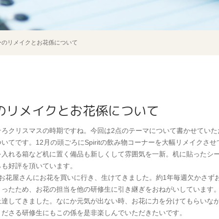
ーのリメイクとお花係について
のリメイクとお花係について
そろクリスマスの時期ですね。今回は2点のテーマについて書かせていた
いてです。12月の頭ごろにSpiritの飲み物コーナーを大幅リメイクさ
を入れる箱など机に置く備品も新しくして雰囲気を一新。机に貼ったシ
らも好評を頂いています。
回お花屋さんにお花を買いに行き、生けてきました。約1年毎週欠かさず
まったため、お花の担当を他の研修生に引き継ぎをおねがいしています
上達してきました。なにか元気が出ない時、お花に力を分けてもらいな
くださる研修生にもこの係を是非楽しんでいただきたいです。