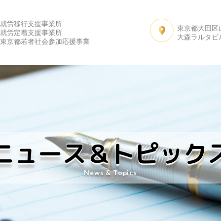
就労移行支援事業所
東京都大田区山王
サービス内容
よくある質問
先輩たちの声
私
就労定着支援事業所
大森ラルタビ
東京都若者社会参加応援事業
ニュース＆トピック
News & Topics