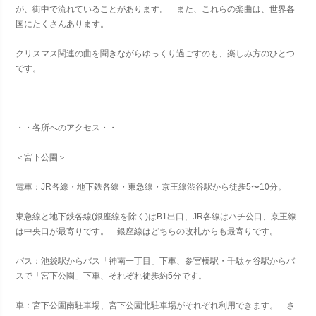
が、街中で流れていることがあります。 また、これらの楽曲は、世界各
国にたくさんあります。
クリスマス関連の曲を聞きながらゆっくり過ごすのも、楽しみ方のひとつ
です。
・・各所へのアクセス・・
＜宮下公園＞
電車：JR各線・地下鉄各線・東急線・京王線渋谷駅から徒歩5〜10分。
東急線と地下鉄各線(銀座線を除く)はB1出口、JR各線はハチ公口、京王線
は中央口が最寄りです。 銀座線はどちらの改札からも最寄りです。
バス：池袋駅からバス「神南一丁目」下車、参宮橋駅・千駄ヶ谷駅からバ
スで「宮下公園」下車、それぞれ徒歩約5分です。
車：宮下公園南駐車場、宮下公園北駐車場がそれぞれ利用できます。 さ