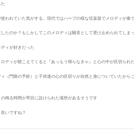
みた
が使われていた気がする。現代ではハープの様な弦楽器でメロディが奏
更したのか？もしかしてこのメロディは騒音として受け止められてしま
ロディが好きだった
メロディが聴こえてくると『あっもう帰らなきゃ』と心の中が区切られ
ディ（門限の予鈴）と子供達の心の区切りが自然と身についていたから
ィの鳴る時間が早目に設けられた場所があるそうです
と良いですね？