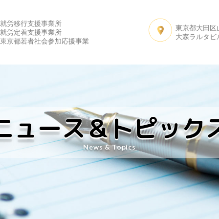
就労移行支援事業所
東京都大田区山王
サービス内容
よくある質問
先輩たちの声
私
就労定着支援事業所
大森ラルタビ
東京都若者社会参加応援事業
ニュース＆トピック
News & Topics