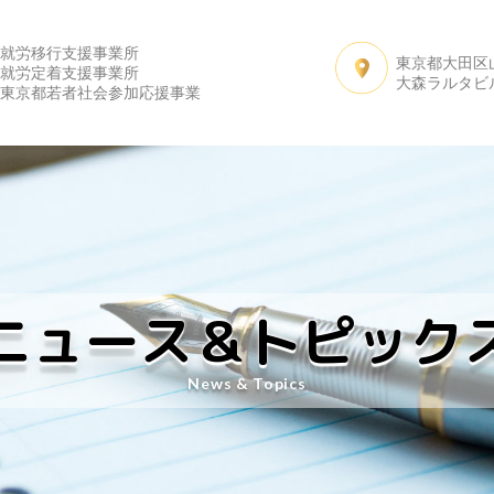
就労移行支援事業所
東京都大田区山王
サービス内容
よくある質問
先輩たちの声
私
就労定着支援事業所
大森ラルタビ
東京都若者社会参加応援事業
ニュース＆トピック
News & Topics