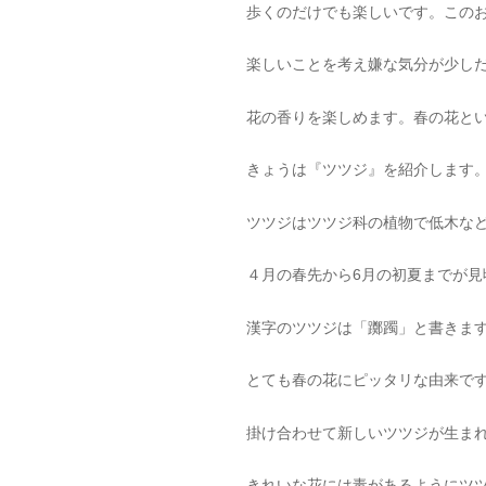
歩くのだけでも楽しいです。この
楽しいことを考え嫌な気分が少し
花の香りを楽しめます。春の花と
きょうは『ツツジ』を紹介します
ツツジはツツジ科の植物で低木な
４月の春先から6月の初夏までが
漢字のツツジは「躑躅」と書きま
とても春の花にピッタリな由来で
掛け合わせて新しいツツジが生ま
きれいな花には毒があるようにツ