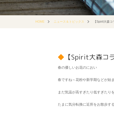
HOME
ニュース＆トピックス
【Spirit大森コ
【Spirit大森コラ
春の優しいお花のにおい
春ですね～花粉や新学期などが始
まだ気温が高すぎたり低すぎたり
たまに気分転換に近所をお散歩す