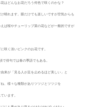
お花はどんなお花だろう何色で咲くのかな？
だけ晴れます。眼だけでも楽しいですが空気からも
いえば桜やチューリップ菜の花などが一般的ですが
。
どに咲く淡いピンクのお花です。
見頃で俳句では春の季語でもある。
す由来が「見る人が足を止めるほど美しい」と
すね、様々な種類がありツツジとツツジを
れています。
ツジにも毒があり気をつけなければいけない。